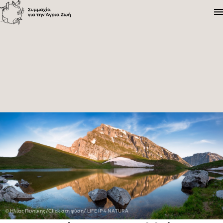
Η Συμμαχία
Προγράμματα
Ενημέρωση
© Ηλίας Πεντίκης/Click στη φύση/ LIFE IP 4 NATURA