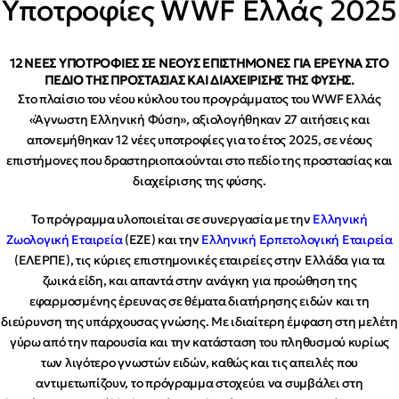
Υποτροφίες WWF Ελλάς 2025
12 ΝΕΕΣ ΥΠΟΤΡΟΦΙΕΣ ΣΕ ΝΕΟΥΣ ΕΠΙΣΤΗΜΟΝΕΣ ΓΙΑ ΕΡΕΥΝΑ ΣΤΟ
ΠΕΔΙΟ ΤΗΣ ΠΡΟΣΤΑΣΙΑΣ ΚΑΙ ΔΙΑΧΕΙΡΙΣΗΣ ΤΗΣ ΦΥΣΗΣ.
Στο πλαίσιο του νέου κύκλου του προγράμματος του WWF Ελλάς
«Άγνωστη Ελληνική Φύση», αξιολογήθηκαν 27 αιτήσεις και
απονεμήθηκαν 12 νέες υποτροφίες για το έτος 2025, σε νέους
επιστήμονες που δραστηριοποιούνται στο πεδίο της προστασίας και
διαχείρισης της φύσης.
Το πρόγραμμα υλοποιείται σε συνεργασία με την
Ελληνική
Ζωολογική Εταιρεία
(ΕΖΕ) και την
Ελληνική Ερπετολογική Εταιρεία
(ΕΛΕΡΠΕ), τις κύριες επιστημονικές εταιρείες στην Ελλάδα για τα
ζωικά είδη, και απαντά στην ανάγκη για προώθηση της
εφαρμοσμένης έρευνας σε θέματα διατήρησης ειδών και τη
διεύρυνση της υπάρχουσας γνώσης. Με ιδιαίτερη έμφαση στη μελέτη
γύρω από την παρουσία και την κατάσταση του πληθυσμού κυρίως
των λιγότερο γνωστών ειδών, καθώς και τις απειλές που
αντιμετωπίζουν, το πρόγραμμα στοχεύει να συμβάλει στη