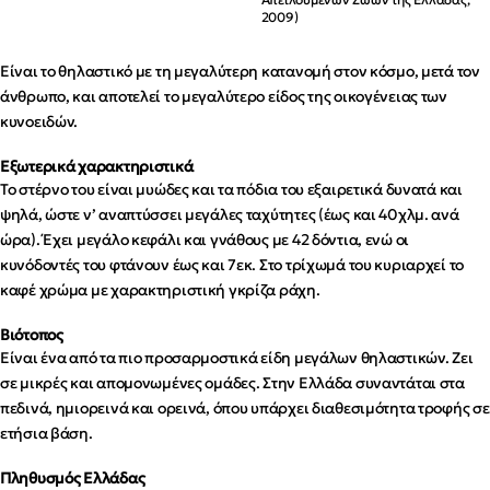
2009)
Είναι το θηλαστικό με τη μεγαλύτερη κατανομή στον κόσμο, μετά τον
άνθρωπο, και αποτελεί το μεγαλύτερο είδος της οικογένειας των
κυνοειδών.
Εξωτερικά χαρακτηριστικά
Το στέρνο του είναι μυώδες και τα πόδια του εξαιρετικά δυνατά και
ψηλά, ώστε ν’ αναπτύσσει μεγάλες ταχύτητες (έως και 40χλμ. ανά
ώρα). Έχει μεγάλο κεφάλι και γνάθους με 42 δόντια, ενώ οι
κυνόδοντές του φτάνουν έως και 7εκ. Στο τρίχωμά του κυριαρχεί το
καφέ χρώμα με χαρακτηριστική γκρίζα ράχη.
Βιότοπος
Είναι ένα από τα πιο προσαρμοστικά είδη μεγάλων θηλαστικών. Ζει
σε μικρές και απομονωμένες ομάδες. Στην Ελλάδα συναντάται στα
πεδινά, ημιορεινά και ορεινά, όπου υπάρχει διαθεσιμότητα τροφής σε
ετήσια βάση.
Πληθυσμός Ελλάδας