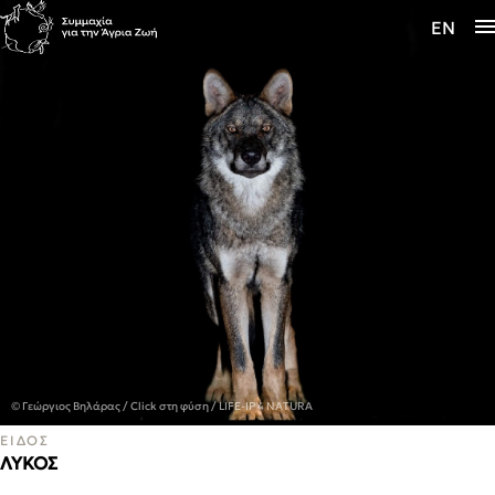
Η Συμμαχία
EN
Προγράμματα
Ενημέρωση
© Γεώργιος Βηλάρας / Click στη φύση / LIFE-IP 4 NATURA
ΕΙΔΟΣ
ΛΥΚΟΣ