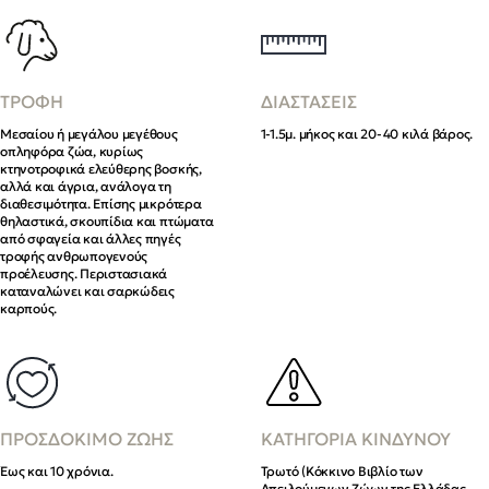
ΤΡΟΦΗ
ΔΙΑΣΤΑΣΕΙΣ
Μεσαίου ή μεγάλου μεγέθους
1-1.5μ. μήκος και 20-40 κιλά βάρος.
οπληφόρα ζώα, κυρίως
κτηνοτροφικά ελεύθερης βοσκής,
αλλά και άγρια, ανάλογα τη
διαθεσιμότητα. Επίσης μικρότερα
θηλαστικά, σκουπίδια και πτώματα
από σφαγεία και άλλες πηγές
τροφής ανθρωπογενούς
προέλευσης. Περιστασιακά
καταναλώνει και σαρκώδεις
καρπούς.
ΠΡΟΣΔΟΚΙΜΟ ΖΩΗΣ
ΚΑΤΗΓΟΡΙΑ ΚΙΝΔΥΝΟΥ
Έως και 10 χρόνια.
Τρωτό (Κόκκινο Βιβλίο των
Απειλούμενων Ζώων της Ελλάδας,