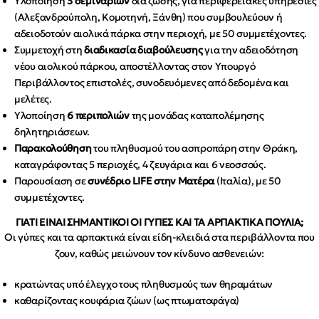
Υλοποίηση
3 σεμιναρίων
δια ζώσης, για περιφερειακές υπηρεσίες
(Αλεξανδρούπολη, Κομοτηνή, Ξάνθη) που συμβουλεύουν ή
αδειοδοτούν αιολικά πάρκα στην περιοχή, με 50 συμμετέχοντες.
Συμμετοχή στη
διαδικασία διαβούλευσης
για την αδειοδότηση
νέου αιολικού πάρκου, αποστέλλοντας στον Υπουργό
Περιβάλλοντος επιστολές, συνοδευόμενες από δεδομένα και
μελέτες.
Υλοποίηση
6 περιπολιών
της μονάδας καταπολέμησης
δηλητηριάσεων.
Παρακολούθηση
του πληθυσμού του ασπροπάρη στην Θράκη,
καταγράφοντας 5 περιοχές, 4 ζευγάρια και 6 νεοσσούς.
Παρουσίαση σε
συνέδριο LIFE στην Ματέρα
(Ιταλία), με 50
συμμετέχοντες.
ΓΙΑΤΙ ΕΙΝΑΙ ΣΗΜΑΝΤΙΚΟΙ ΟΙ ΓΥΠΕΣ ΚΑΙ ΤΑ ΑΡΠΑΚΤΙΚΑ ΠΟΥΛΙΑ;
Οι γύπες και τα αρπακτικά είναι είδη-κλειδιά στα περιβάλλοντα που
ζουν, καθώς μειώνουν τον κίνδυνο ασθενειών:
κρατώντας υπό έλεγχο τους πληθυσμούς των θηραμάτων
καθαρίζοντας κουφάρια ζώων (ως πτωματοφάγα)