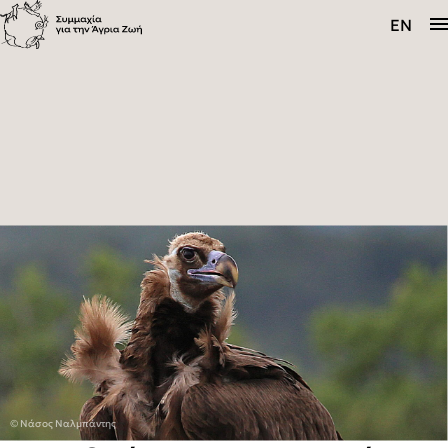
Η Συμμαχία
EN
Προγράμματα
Ενημέρωση
© Νάσος Ναλμπάντης