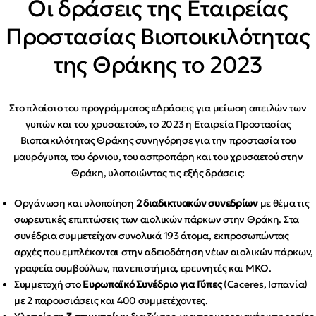
Οι δράσεις της Εταιρείας
Προστασίας Βιοποικιλότητας
της Θράκης το 2023
Στο πλαίσιο του προγράμματος «Δράσεις για μείωση απειλών των
γυπών και του χρυσαετού», το 2023 η Εταιρεία Προστασίας
Βιοποικιλότητας Θράκης συνηγόρησε για την προστασία του
μαυρόγυπα, του όρνιου, του ασπροπάρη και του χρυσαετού στην
Θράκη, υλοποιώντας τις εξής δράσεις:
Οργάνωση και υλοποίηση
2 διαδικτυακών συνεδρίων
με θέμα τις
σωρευτικές επιπτώσεις των αιολικών πάρκων στην Θράκη. Στα
συνέδρια συμμετείχαν συνολικά 193 άτομα, εκπροσωπώντας
αρχές που εμπλέκονται στην αδειοδότηση νέων αιολικών πάρκων,
γραφεία συμβούλων, πανεπιστήμια, ερευνητές και ΜΚΟ.
Συμμετοχή στο
Ευρωπαϊκό Συνέδριο για Γύπες
(Caceres, Ισπανία)
με 2 παρουσιάσεις και 400 συμμετέχοντες.