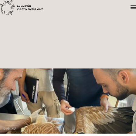
Η Συμμαχία
Προγράμματα
Ενημέρωση
© ANIMA