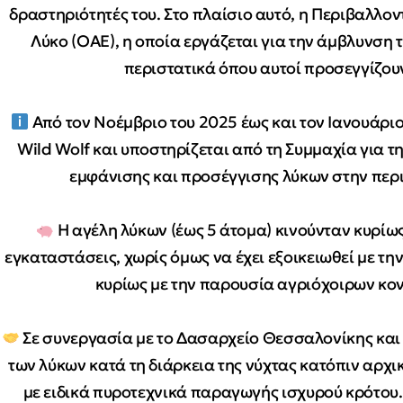
δραστηριότητές του.
Στο πλαίσιο αυτό, η Περιβαλλο
Λύκο (ΟΑΕ), η οποία εργάζεται για την άμβλυνση
περιστατικά όπου αυτοί προσεγγίζου
Από τον Νοέμβριο του 2025 έως και τον Ιανουάριο
Wild Wolf και υποστηρίζεται από τη Συμμαχία για 
εμφάνισης και προσέγγισης λύκων στην περ
Η αγέλη λύκων (έως 5 άτομα) κινούνταν κυρίως 
εγκαταστάσεις, χωρίς όμως να έχει εξοικειωθεί με τ
κυρίως με την παρουσία αγριόχοιρων κον
Σε συνεργασία με το Δασαρχείο Θεσσαλονίκης και
των λύκων κατά τη διάρκεια της νύχτας κατόπιν αρχ
με ειδικά πυροτεχνικά παραγωγής ισχυρού κρότου.