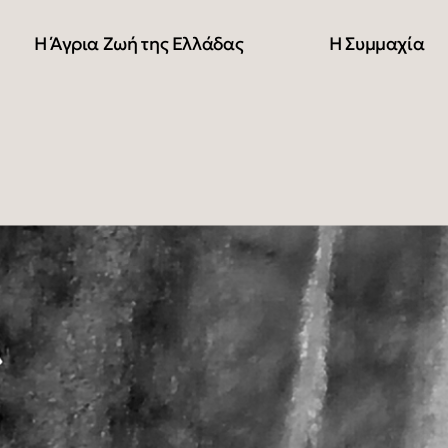
Η Άγρια Ζωή της Ελλάδας
Η Συμμαχία