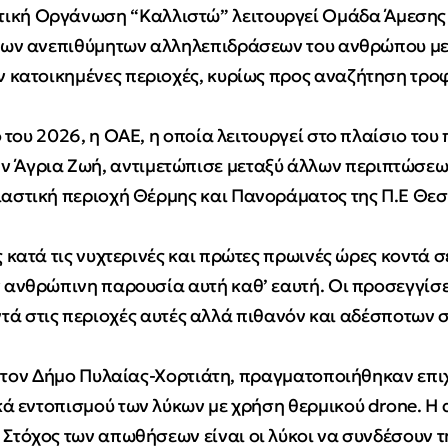
ντική Οργάνωση “Καλλιστώ” λειτουργεί Ομάδα Άμεσης
 των ανεπιθύμητων αλληλεπιδράσεων του ανθρώπου με
ν κατοικημένες περιοχές, κυρίως προς αναζήτηση τρο
 του 2026, η ΟΑΕ, η οποία λειτουργεί στο πλαίσιο το
την Άγρια Ζωή, αντιμετώπισε μεταξύ άλλων περιπτώσεω
ιαστική περιοχή Θέρμης και Πανοράματος της Π.Ε Θε
κατά τις νυχτερινές και πρώτες πρωινές ώρες κοντά σ
ην ανθρώπινη παρουσία αυτή καθ’ εαυτή. Οι προσεγγίσε
τά στις περιοχές αυτές αλλά πιθανόν και αδέσποτων 
 τον Δήμο Πυλαίας-Χορτιάτη, πραγματοποιήθηκαν επ
ικά εντοπισμού των λύκων με χρήση θερμικού drone. Η
 Στόχος των απωθήσεων είναι οι λύκοι να συνδέσουν 