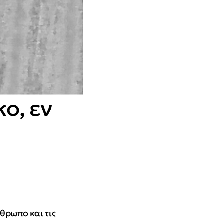
ο, εν
θρωπο και τις