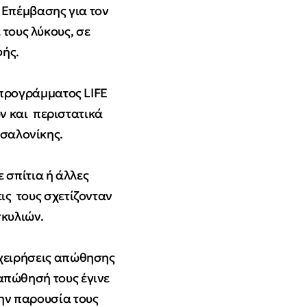
 Επέμβασης για τον
 τους λύκους, σε
φής.
υ προγράμματος LIFE
ν και περιστατικά
σσαλονίκης.
ε σπίτια ή άλλες
ις τους σχετίζονταν
σκυλιών.
ιχειρήσεις απώθησης
 απώθησή τους έγινε
την παρουσία τους